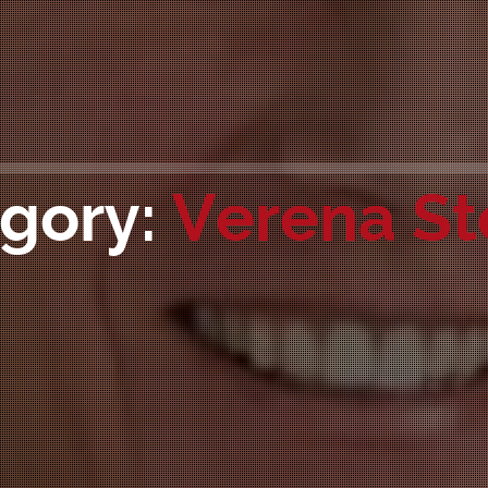
gory:
Verena St